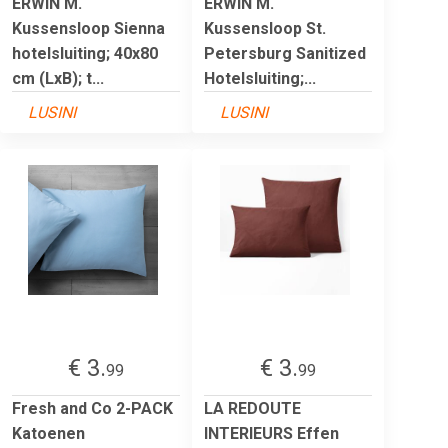
ERWIN M.
ERWIN M.
Kussensloop Sienna
Kussensloop St.
hotelsluiting; 40x80
Petersburg Sanitized
cm (LxB); t...
Hotelsluiting;...
LUSINI
LUSINI
€ 3.
€ 3.
99
99
Fresh and Co 2-PACK
LA REDOUTE
Katoenen
INTERIEURS Effen