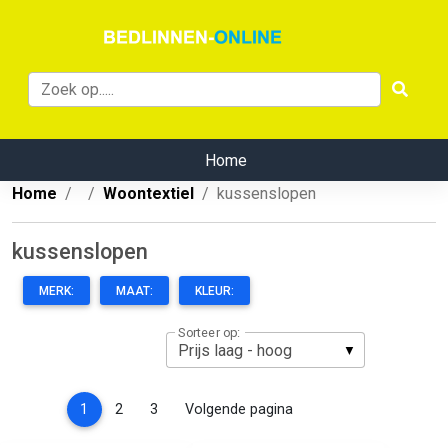
Home
Home
Woontextiel
kussenslopen
kussenslopen
MERK:
MAAT:
KLEUR:
Sorteer op:
(current)
1
2
3
Volgende pagina