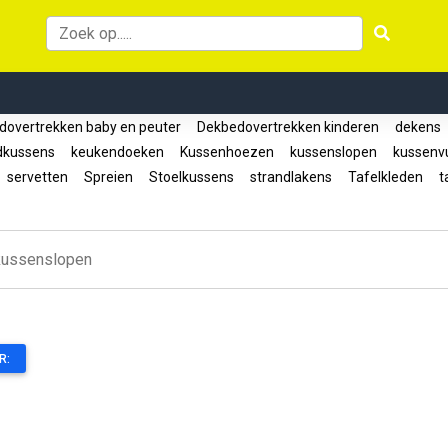
overtrekken baby en peuter
Dekbedovertrekken kinderen
dekens
dkussens
keukendoeken
Kussenhoezen
kussenslopen
kussenvu
servetten
Spreien
Stoelkussens
strandlakens
Tafelkleden
ta
kussenslopen
R: