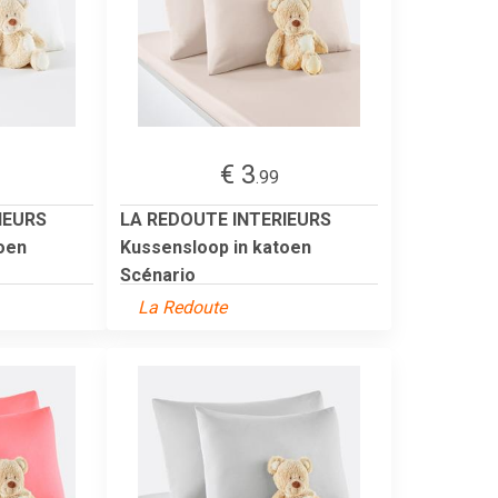
€ 3
.99
IEURS
LA REDOUTE INTERIEURS
oen
Kussensloop in katoen
Scénario
La Redoute