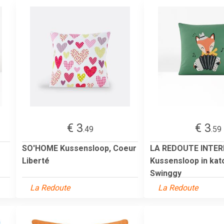
€ 3
€ 3
.49
.59
SO'HOME Kussensloop, Coeur
LA REDOUTE INTER
Liberté
Kussensloop in kat
Swinggy
La Redoute
La Redoute