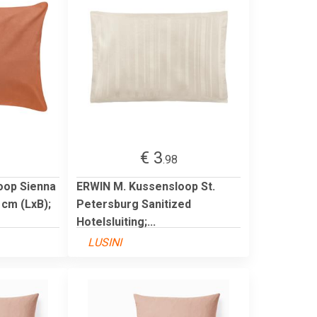
€ 3
.98
oop Sienna
ERWIN M. Kussensloop St.
 cm (LxB);
Petersburg Sanitized
Hotelsluiting;...
LUSINI