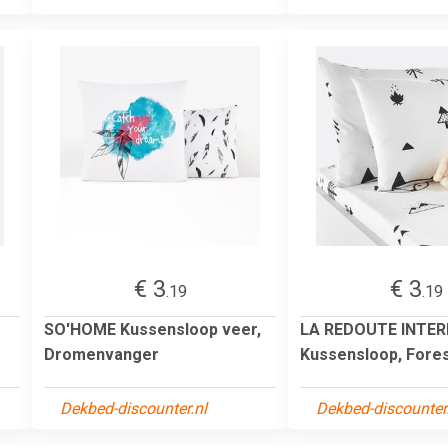
€ 3
€ 3
.19
.19
SO'HOME Kussensloop veer,
LA REDOUTE INTER
Dromenvanger
Kussensloop, Fore
Dekbed-discounter.nl
Dekbed-discounter