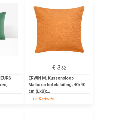
€ 3
.62
IEURS
ERWIN M. Kussensloop
oen,
Mallorca hotelsluiting; 40x40
cm (LxB);...
La Redoute