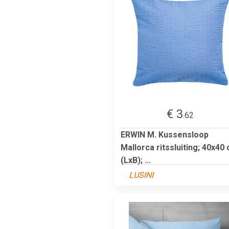
€ 3
.62
ERWIN M. Kussensloop
Mallorca ritssluiting; 40x40
(LxB); ...
LUSINI