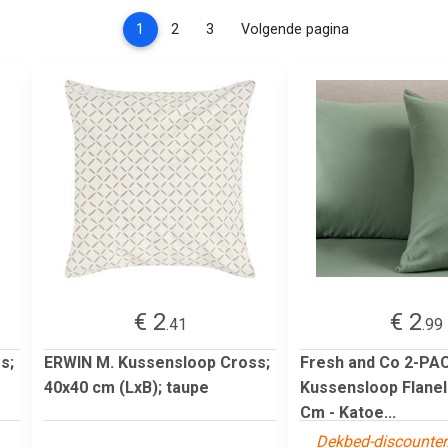
(current)
1
2
3
Volgende pagina
€ 2
€ 2
.41
.99
s;
ERWIN M. Kussensloop Cross;
Fresh and Co 2-PA
40x40 cm (LxB); taupe
Kussensloop Flanel 
Cm - Katoe...
Dekbed-discounter