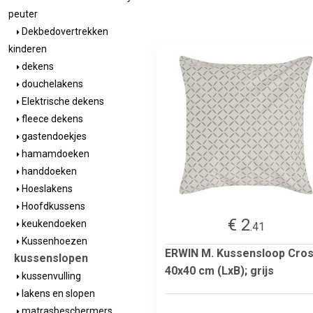
peuter
Dekbedovertrekken
kinderen
dekens
douchelakens
Elektrische dekens
fleece dekens
gastendoekjes
hamamdoeken
handdoeken
Hoeslakens
Hoofdkussens
€ 2
keukendoeken
.41
Kussenhoezen
ERWIN M. Kussensloop Cros
kussenslopen
40x40 cm (LxB); grijs
kussenvulling
lakens en slopen
matrasbeschermers