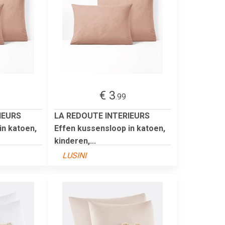
€ 3
.99
IEURS
LA REDOUTE INTERIEURS
in katoen,
Effen kussensloop in katoen,
kinderen,...
LUSINI