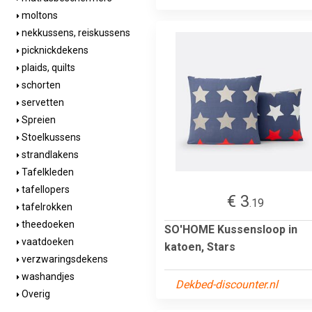
moltons
nekkussens, reiskussens
picknickdekens
plaids, quilts
schorten
servetten
Spreien
Stoelkussens
strandlakens
Tafelkleden
tafellopers
€ 3
.19
tafelrokken
theedoeken
SO'HOME Kussensloop in
vaatdoeken
katoen, Stars
verzwaringsdekens
washandjes
Dekbed-discounter.nl
Overig