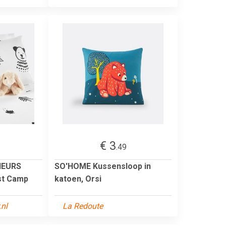
€ 3
.49
IEURS
SO'HOME Kussensloop in
st Camp
katoen, Orsi
.nl
La Redoute