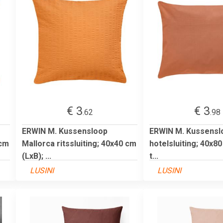
€ 3
€ 3
.62
.98
ERWIN M. Kussensloop
ERWIN M. Kussensl
 cm
Mallorca ritssluiting; 40x40 cm
hotelsluiting; 40x80
(LxB); ...
t...
LUSINI
LUSINI