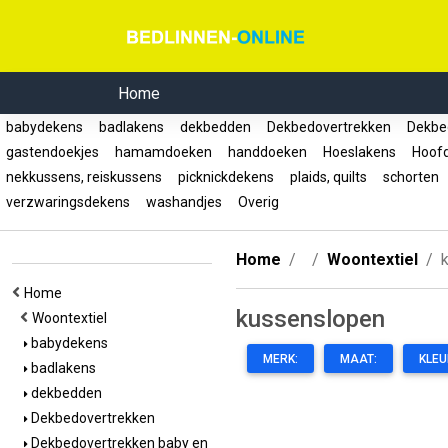
Home
babydekens
badlakens
dekbedden
Dekbedovertrekken
Dekbed
gastendoekjes
hamamdoeken
handdoeken
Hoeslakens
Hoof
nekkussens, reiskussens
picknickdekens
plaids, quilts
schorten
verzwaringsdekens
washandjes
Overig
Home
Woontextiel
Home
kussenslopen
Woontextiel
babydekens
MERK:
MAAT:
KLEU
badlakens
dekbedden
Dekbedovertrekken
Dekbedovertrekken baby en