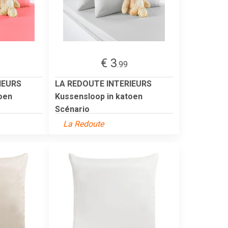
€ 3
.99
IEURS
LA REDOUTE INTERIEURS
oen
Kussensloop in katoen
Scénario
La Redoute