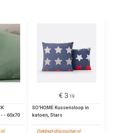
€ 3
.19
CK
SO'HOME Kussensloop in
- - 60x70
katoen, Stars
.nl
Dekbed-discounter.nl