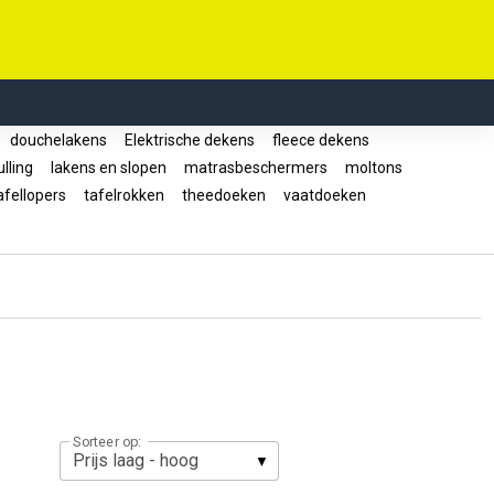
douchelakens
Elektrische dekens
fleece dekens
lling
lakens en slopen
matrasbeschermers
moltons
fellopers
tafelrokken
theedoeken
vaatdoeken
Sorteer op: