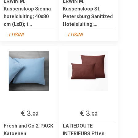
ERWIN M.
ERWIN M.
Kussensloop Sienna
Kussensloop St.
hotelsluiting; 40x80
Petersburg Sanitized
cm (LxB); t...
Hotelsluiting;...
LUSINI
LUSINI
€ 3.
€ 3.
99
99
Fresh and Co 2-PACK
LA REDOUTE
Katoenen
INTERIEURS Effen