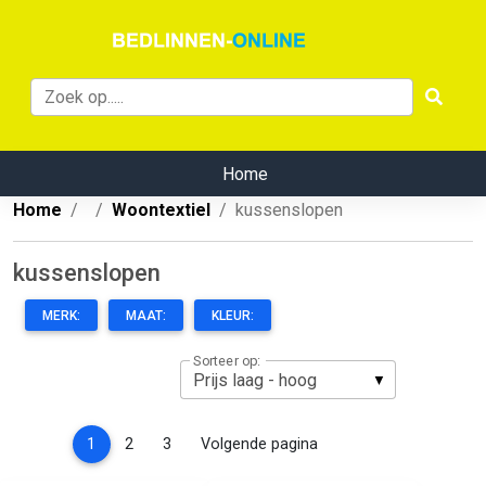
Home
Home
Woontextiel
kussenslopen
kussenslopen
MERK:
MAAT:
KLEUR:
Sorteer op:
(current)
1
2
3
Volgende pagina