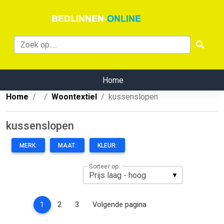
Home
Home
Woontextiel
kussenslopen
kussenslopen
MERK:
MAAT:
KLEUR:
Sorteer op:
(current)
1
2
3
Volgende pagina