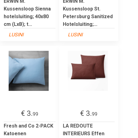
ERWIN M.
ERWIN M.
Kussensloop Sienna
Kussensloop St.
hotelsluiting; 40x80
Petersburg Sanitized
cm (LxB); t...
Hotelsluiting;...
LUSINI
LUSINI
€ 3.
€ 3.
99
99
Fresh and Co 2-PACK
LA REDOUTE
Katoenen
INTERIEURS Effen