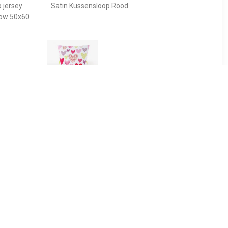
 jersey
Satin Kussensloop Rood
low 50x60
99
€ 3.49
katoen (2
Kussensloop, Coeur
- 60x70 cm
Liberté