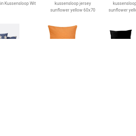
in Kussensloop Wit
kussensloop jersey
kussensloop
sunflower yellow 60x70
sunflower yel
€ 3.19
€ 3.62
€ 14.
sensloop in katoen,
Kussensloop Mallorca
kussensloop 
Stars
ritssluiting; 40x40 cm
stuks) - zwart 
(LxB); oranje