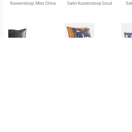
Kussensloop, Miss China
Satin Kussensloop Goud
Sat
€ 9.95
€ 4.49
Satin Kussensloop
Kussensloop voor baby in
Kus
Antraciet
katoen, Dans les bois