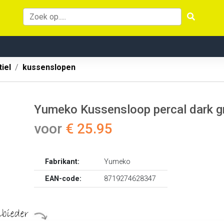
iel
kussenslopen
Yumeko Kussensloop percal dark g
voor
€ 25.95
Fabrikant:
Yumeko
EAN-code:
8719274628347