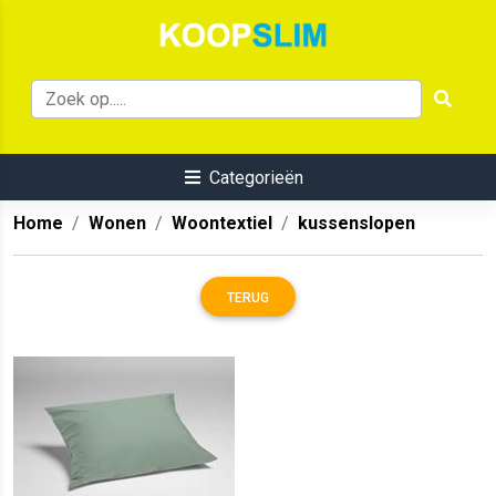
Categorieën
Home
Wonen
Woontextiel
kussenslopen
TERUG