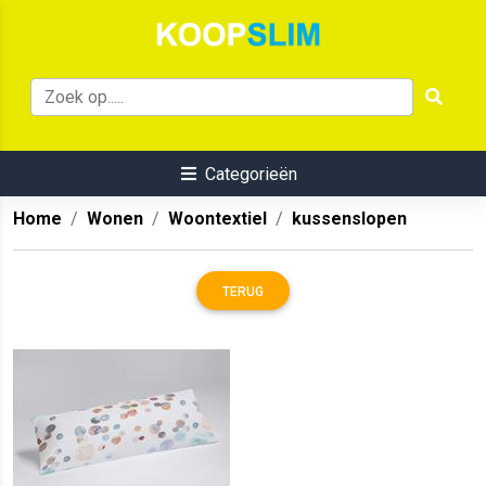
Categorieën
Home
Wonen
Woontextiel
kussenslopen
TERUG