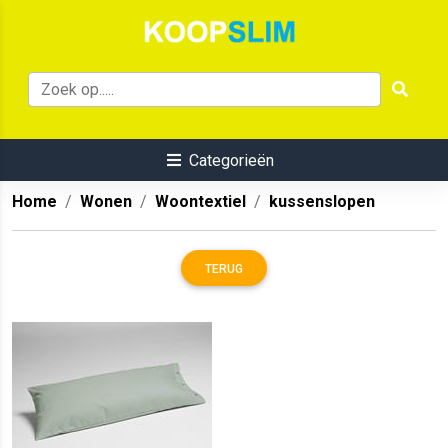
Categorieën
Home
Wonen
Woontextiel
kussenslopen
TERUG