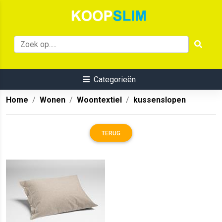
Categorieën
Home
Wonen
Woontextiel
kussenslopen
TERUG