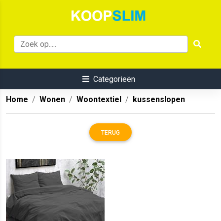
Categorieën
Home
Wonen
Woontextiel
kussenslopen
TERUG