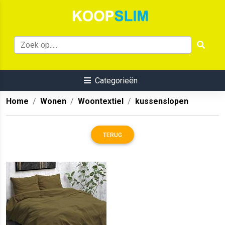
Categorieën
Home
Wonen
Woontextiel
kussenslopen
TERUG