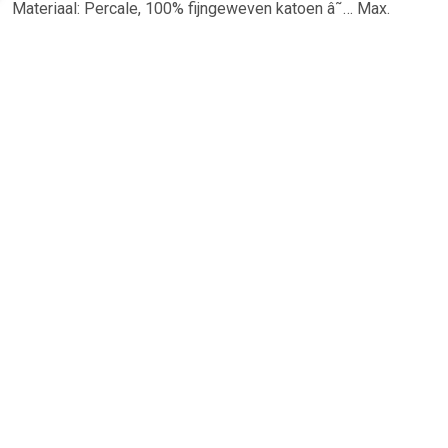
Materiaal: Percale, 100% fijngeweven katoen â˜… Max.
Matrashoogte t/m 10 cm â˜… Rondom voorzien van elastiek
TERUG
Algemeen
Koopadvies, FAQ over?
Privacy Policy
Cookies
Disclaimer
Zakelijk
Webwinkel aansluiten