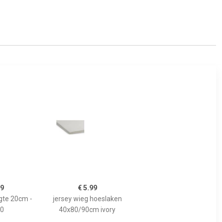
99
€ 5.99
gte 20cm -
jersey wieg hoeslaken
0
40x80/90cm ivory