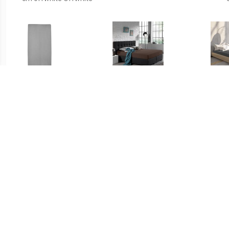
€ 5.95
€ 14.95
katoenen jersey
Home Care Jersey
J
hoeslaken co-sleeper
Hoeslaken - Home Care
Ant
50x90 cm grijs Grijs
Deep Taupe 80/90/100 x
200 cm