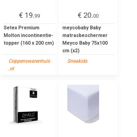
€ 19.
€ 20.
99
00
Setex Premium
meycobaby Baby
Molton incontinentie-
matrasbeschermer
topper (160 x 200 cm)
Meyco Baby 75x100
cm (x2)
Coppenswarenhuis
Sneakids
.nl