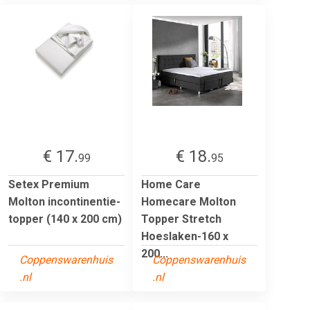
€ 17.
€ 18.
99
95
Setex Premium
Home Care
Molton incontinentie-
Homecare Molton
topper (140 x 200 cm)
Topper Stretch
Hoeslaken-160 x
200...
Coppenswarenhuis
Coppenswarenhuis
.nl
.nl