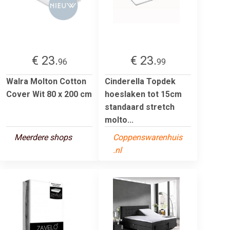
€ 23.
€ 23.
96
99
Walra Molton Cotton
Cinderella Topdek
Cover Wit 80 x 200 cm
hoeslaken tot 15cm
standaard stretch
molto...
Meerdere shops
Coppenswarenhuis
.nl