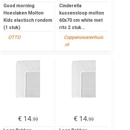
Good morning
Cinderella
Hoeslaken Molton
kussensloop molton
Kids elastisch rondom
60x70 cm white met
(1 stuk)
rits 2 stuk...
OTTO
Coppenswarenhuis
.nl
€ 14.
€ 14.
99
99