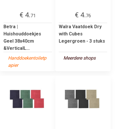
€ 4.
€ 4.
71
76
Betra |
Walra Vaatdoek Dry
Huishouddoekjes
with Cubes
Geel 38x40cm
Legergroen - 3 stuks
&VerticalL...
Handdoekentoiletp
Meerdere shops
apier