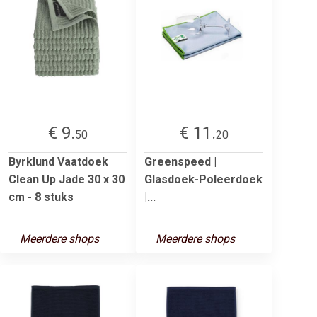
€ 9.
€ 11.
50
20
Byrklund Vaatdoek
Greenspeed |
Clean Up Jade 30 x 30
Glasdoek-Poleerdoek
cm - 8 stuks
|...
Meerdere shops
Meerdere shops