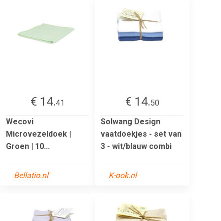
€ 14.
€ 14.
41
50
Wecovi
Solwang Design
Microvezeldoek |
vaatdoekjes - set van
Groen | 10...
3 - wit/blauw combi
Bellatio.nl
K-ook.nl