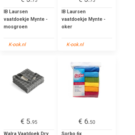
75
75
IB Laursen
IB Laursen
vaatdoekje Mynte -
vaatdoekje Mynte -
mosgroen
oker
K-ook.nl
K-ook.nl
€ 5.
€ 6.
95
50
Walra Vaatdoek Dry
Sorbo 6x