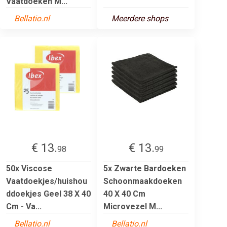
Vaatdoeken M...
Bellatio.nl
Meerdere shops
€ 13.
€ 13.
98
99
50x Viscose
5x Zwarte Bardoeken
Vaatdoekjes/huishou
Schoonmaakdoeken
ddoekjes Geel 38 X 40
40 X 40 Cm
Cm - Va...
Microvezel M...
Bellatio.nl
Bellatio.nl