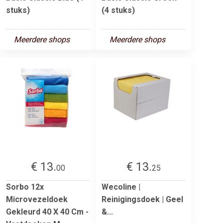
stuks)
(4 stuks)
Meerdere shops
Meerdere shops
€ 13.
€ 13.
00
25
Sorbo 12x
Wecoline |
Microvezeldoek
Reinigingsdoek | Geel
Gekleurd 40 X 40 Cm -
&...