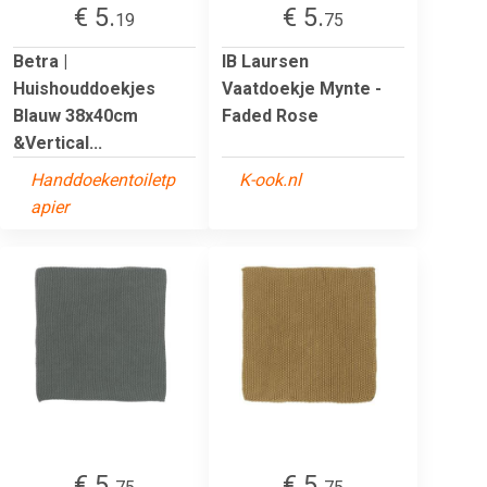
€ 5.
€ 5.
19
75
Betra |
IB Laursen
Huishouddoekjes
Vaatdoekje Mynte -
Blauw 38x40cm
Faded Rose
&Vertical...
Handdoekentoiletp
K-ook.nl
apier
€ 5.
€ 5.