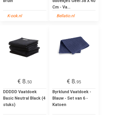
bruin
ddoekjes Geel 38 X 40
Cm - Va...
K-ook.nl
Bellatio.nl
€ 8.
€ 8.
50
95
DDDDD Vaatdoek
Byrklund Vaatdoek -
Basic Neutral Black (4
Blauw - Set van 6 -
stuks)
Katoen