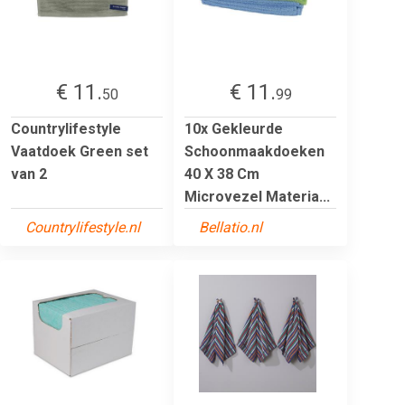
€ 11.
€ 11.
50
99
Countrylifestyle
10x Gekleurde
Vaatdoek Green set
Schoonmaakdoeken
van 2
40 X 38 Cm
Microvezel Materia...
Countrylifestyle.nl
Bellatio.nl