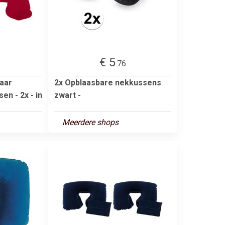
€ 5
.76
aar
2x Opblaasbare nekkussens
n - 2x - in
zwart -
Meerdere shops