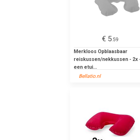
€ 5
.59
Merkloos Opblaasbaar
reiskussen/nekkussen - 2x -
een etui...
Bellatio.nl