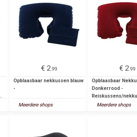
€ 2
€ 2
.99
.99
Opblaasbaar nekkussen blauw
Opblaasbaar Nekk
-
Donkerrood -
.
Reiskussens/nekkus
Meerdere shops
Meerdere shops