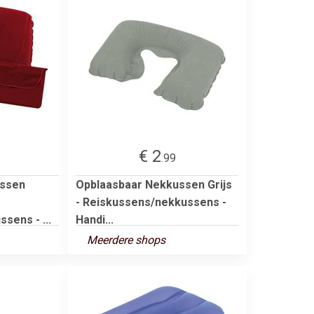
€ 2
.99
ussen
Opblaasbaar Nekkussen Grijs
- Reiskussens/nekkussens -
sens - ...
Handi...
Meerdere shops