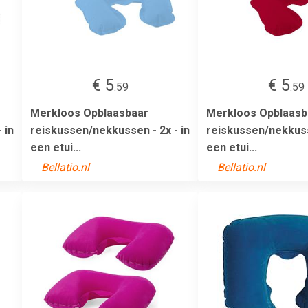
€ 5
€ 5
.59
.59
Merkloos Opblaasbaar
Merkloos Opblaasb
 in
reiskussen/nekkussen - 2x - in
reiskussen/nekkusse
een etui...
een etui...
Bellatio.nl
Bellatio.nl