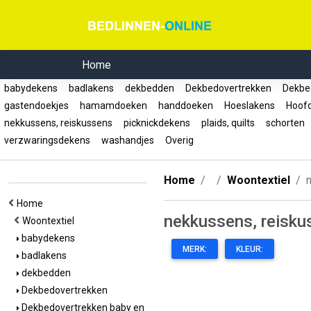
Home
babydekens
badlakens
dekbedden
Dekbedovertrekken
Dekbed
gastendoekjes
hamamdoeken
handdoeken
Hoeslakens
Hoof
nekkussens, reiskussens
picknickdekens
plaids, quilts
schorten
verzwaringsdekens
washandjes
Overig
Home
Woontextiel
Home
nekkussens, reisku
Woontextiel
babydekens
MERK:
KLEUR:
badlakens
dekbedden
Dekbedovertrekken
Dekbedovertrekken baby en