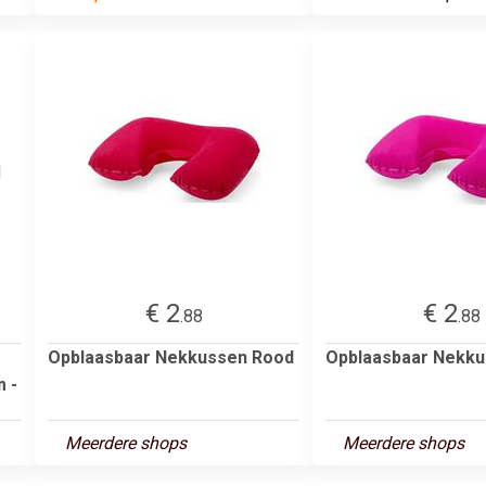
€ 2
€ 2
.88
.88
Opblaasbaar Nekkussen Rood
Opblaasbaar Nekk
m -
Meerdere shops
Meerdere shops