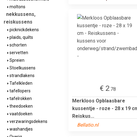
moltons
nekkussens,
reiskussens
picknickdekens
plaids, quilts
schorten
servetten
Spreien
Stoelkussens
strandlakens
Tafelkleden
€ 2
.78
tafellopers
tafelrokken
Merkloos Opblaasbare
theedoeken
kussentje - roze - 28 x 19 c
vaatdoeken
Reiskus...
verzwaringsdekens
Bellatio.nl
washandjes
Overig