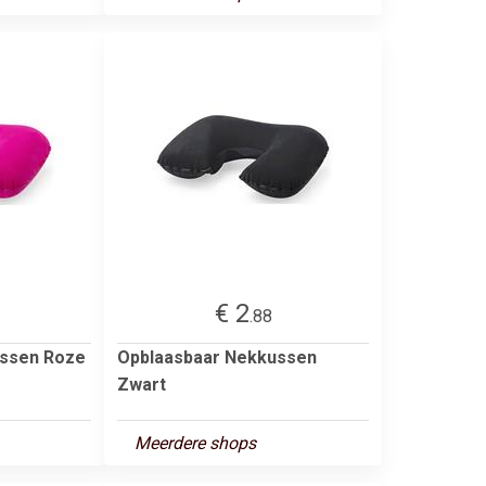
€ 2
.88
ussen Roze
Opblaasbaar Nekkussen
Zwart
Meerdere shops