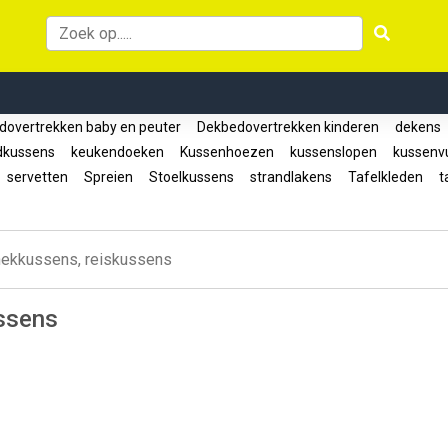
overtrekken baby en peuter
Dekbedovertrekken kinderen
dekens
dkussens
keukendoeken
Kussenhoezen
kussenslopen
kussenvu
servetten
Spreien
Stoelkussens
strandlakens
Tafelkleden
ta
nekkussens, reiskussens
ssens