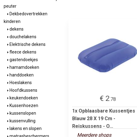
peuter
Dekbedovertrekken
kinderen
dekens
douchelakens
Elektrische dekens
fleece dekens
gastendoekjes
hamamdoeken
handdoeken
Hoeslakens
Hoofdkussens
€ 2
keukendoeken
.78
Kussenhoezen
1x Opblaasbare Kussentjes
kussenslopen
Blauw 28 X 19 Cm -
kussenvulling
Reiskussens - O...
lakens en slopen
Meerdere shops
matrasbeschermers