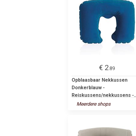
€ 2
.89
Opblaasbaar Nekkussen
Donkerblauw -
Reiskussens/nekkussens -..
Meerdere shops