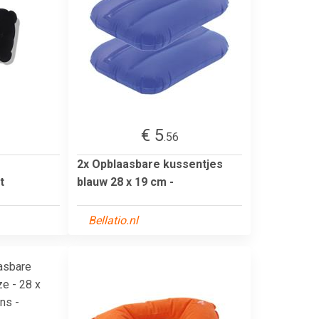
€ 5
.56
2x Opblaasbare kussentjes
t
blauw 28 x 19 cm -
Bellatio.nl