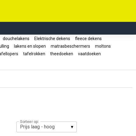
douchelakens
Elektrische dekens
fleece dekens
lling
lakens en slopen
matrasbeschermers
moltons
fellopers
tafelrokken
theedoeken
vaatdoeken
Sorteer op: