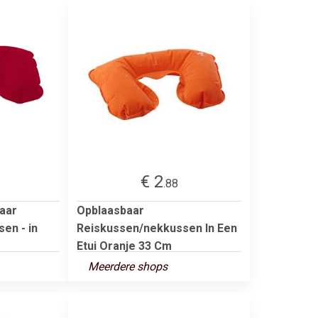
€ 2
.88
aar
Opblaasbaar
en - in
Reiskussen/nekkussen In Een
Etui Oranje 33 Cm
Meerdere shops