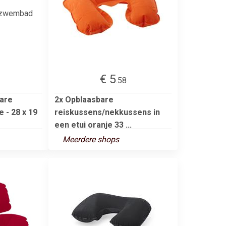
€ 5
.58
are
2x Opblaasbare
e - 28 x 19
reiskussens/nekkussens in
een etui oranje 33 ...
Meerdere shops