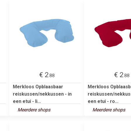
€ 2
€ 2
.88
.88
Merkloos Opblaasbaar
Merkloos Opblaasb
reiskussen/nekkussen - in
reiskussen/nekkuss
een etui - li...
een etui - ro...
Meerdere shops
Meerdere shops