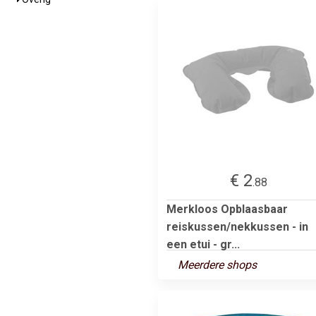
€ 2
.88
Merkloos Opblaasbaar
reiskussen/nekkussen - in
een etui - gr...
Meerdere shops