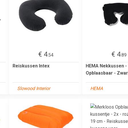
€ 4
€ 4
.54
.89
Reiskussen Intex
HEMA Nekkussen -
Opblaasbaar - Zwar
Slowood Interior
HEMA