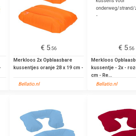
€ 5
€ 5
.56
.56
Merkloos 2x Opblaasbare
Merkloos Opblaasb
-
kussentjes oranje 28 x 19 cm -
kussentje - 2x - roz
cm - Re...
Bellatio.nl
Bellatio.nl