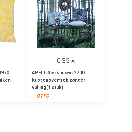
€ 35
9
.99
3970
APELT Sierkussen 2700
uiken
Kussenovertrek zonder
vulling(1 stuk)
OTTO