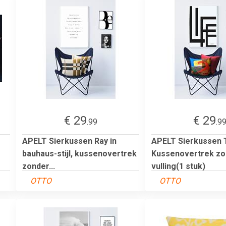
€ 29
€ 29
.99
.9
APELT Sierkussen Ray in
APELT Sierkussen 
bauhaus-stijl, kussenovertrek
Kussenovertrek zo
zonder...
vulling(1 stuk)
OTTO
OTTO