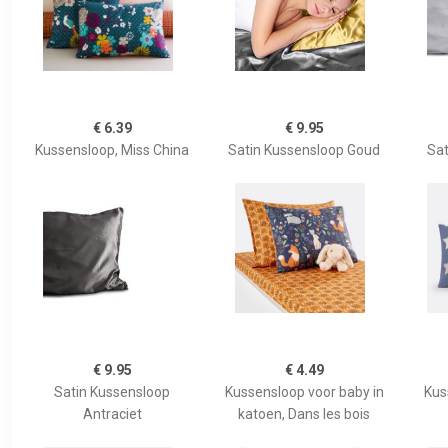
€ 6.39
€ 9.95
Kussensloop, Miss China
Satin Kussensloop Goud
Sat
€ 9.95
€ 4.49
Satin Kussensloop
Kussensloop voor baby in
Kus
Antraciet
katoen, Dans les bois