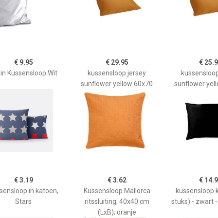
€ 9.95
€ 29.95
€ 25.
in Kussensloop Wit
kussensloop jersey
kussensloop
sunflower yellow 60x70
sunflower yel
€ 3.19
€ 3.62
€ 14.
sensloop in katoen,
Kussensloop Mallorca
kussensloop 
Stars
ritssluiting; 40x40 cm
stuks) - zwart 
(LxB); oranje