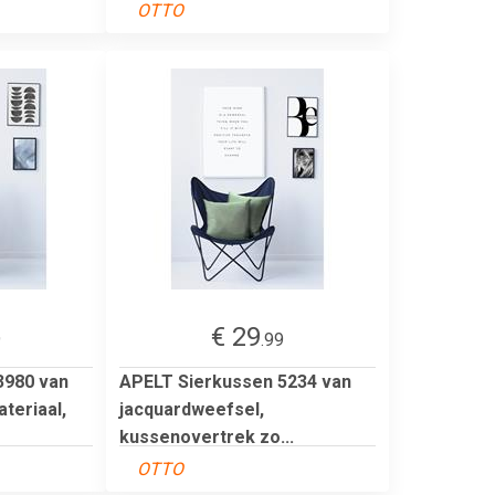
OTTO
€ 29
9
.99
3980 van
APELT Sierkussen 5234 van
teriaal,
jacquardweefsel,
kussenovertrek zo...
OTTO