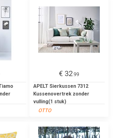
€ 32
9
.99
Tiamo
APELT Sierkussen 7312
nder
Kussenovertrek zonder
vulling(1 stuk)
OTTO