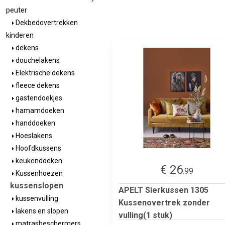
peuter
Dekbedovertrekken
kinderen
dekens
douchelakens
Elektrische dekens
fleece dekens
gastendoekjes
hamamdoeken
handdoeken
Hoeslakens
Hoofdkussens
keukendoeken
€ 26
.99
Kussenhoezen
kussenslopen
APELT Sierkussen 1305
kussenvulling
Kussenovertrek zonder
lakens en slopen
vulling(1 stuk)
matrasbeschermers