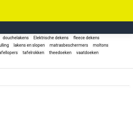
douchelakens
Elektrische dekens
fleece dekens
lling
lakens en slopen
matrasbeschermers
moltons
fellopers
tafelrokken
theedoeken
vaatdoeken