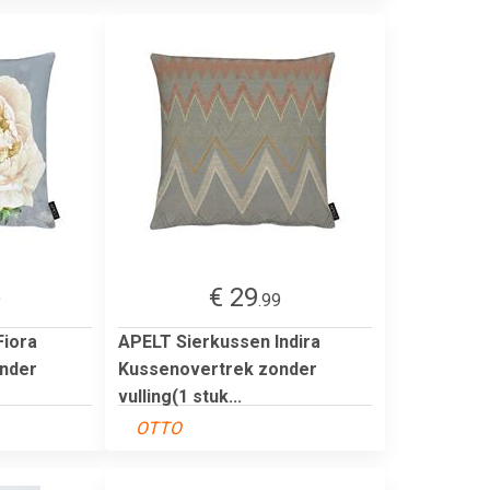
€ 29
9
.99
Fiora
APELT Sierkussen Indira
nder
Kussenovertrek zonder
vulling(1 stuk...
OTTO