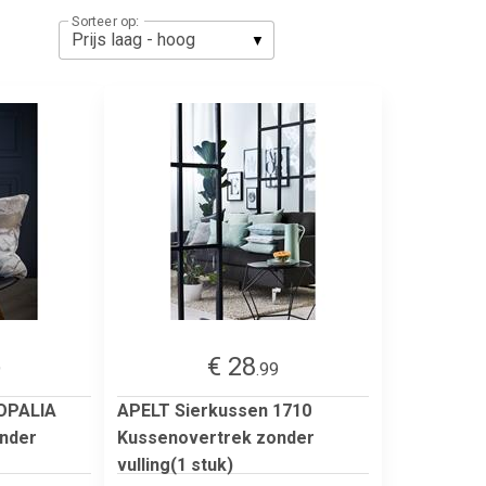
Sorteer op:
€ 28
9
.99
OPALIA
APELT Sierkussen 1710
nder
Kussenovertrek zonder
vulling(1 stuk)