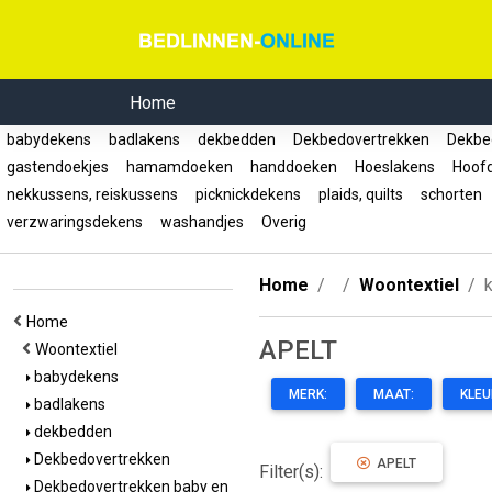
Home
babydekens
badlakens
dekbedden
Dekbedovertrekken
Dekbed
gastendoekjes
hamamdoeken
handdoeken
Hoeslakens
Hoof
nekkussens, reiskussens
picknickdekens
plaids, quilts
schorten
verzwaringsdekens
washandjes
Overig
Home
Woontextiel
Home
APELT
Woontextiel
babydekens
MERK:
MAAT:
KLEU
badlakens
dekbedden
Dekbedovertrekken
APELT
Filter(s):
Dekbedovertrekken baby en