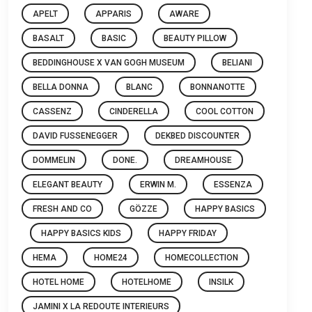
APELT
APPARIS
AWARE
BASALT
BASIC
BEAUTY PILLOW
BEDDINGHOUSE X VAN GOGH MUSEUM
BELIANI
BELLA DONNA
BLANC
BONNANOTTE
CASSENZ
CINDERELLA
COOL COTTON
DAVID FUSSENEGGER
DEKBED DISCOUNTER
DOMMELIN
DONE.
DREAMHOUSE
ELEGANT BEAUTY
ERWIN M.
ESSENZA
FRESH AND CO
GÖZZE
HAPPY BASICS
HAPPY BASICS KIDS
HAPPY FRIDAY
HEMA
HOME24
HOMECOLLECTION
HOTEL HOME
HOTELHOME
INSILK
JAMINI X LA REDOUTE INTERIEURS