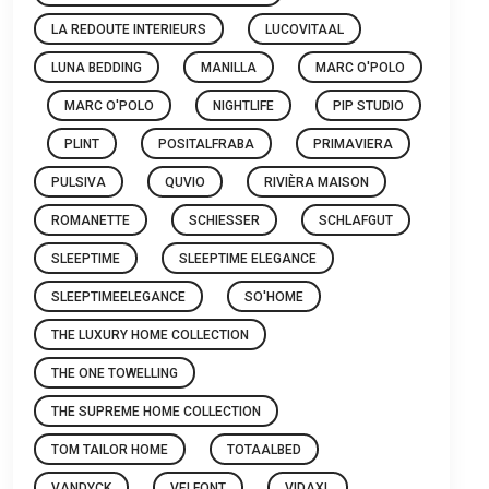
LA REDOUTE INTERIEURS
LUCOVITAAL
LUNA BEDDING
MANILLA
MARC O'POLO
MARC O'POLO
NIGHTLIFE
PIP STUDIO
PLINT
POSITALFRABA
PRIMAVIERA
PULSIVA
QUVIO
RIVIÈRA MAISON
ROMANETTE
SCHIESSER
SCHLAFGUT
SLEEPTIME
SLEEPTIME ELEGANCE
SLEEPTIMEELEGANCE
SO'HOME
THE LUXURY HOME COLLECTION
THE ONE TOWELLING
THE SUPREME HOME COLLECTION
TOM TAILOR HOME
TOTAALBED
VANDYCK
VELFONT
VIDAXL