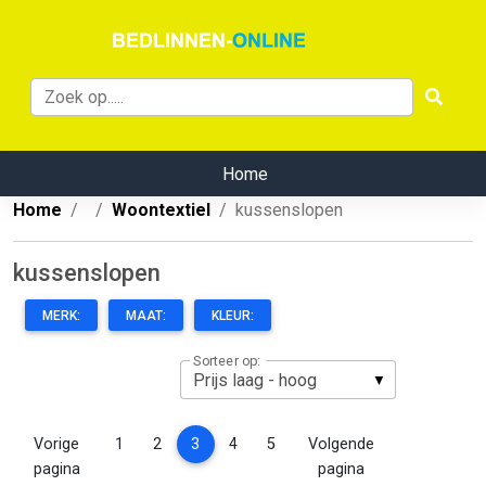
Home
Home
Woontextiel
kussenslopen
kussenslopen
MERK:
MAAT:
KLEUR:
Sorteer op:
(current)
Vorige
1
2
3
4
5
Volgende
pagina
pagina